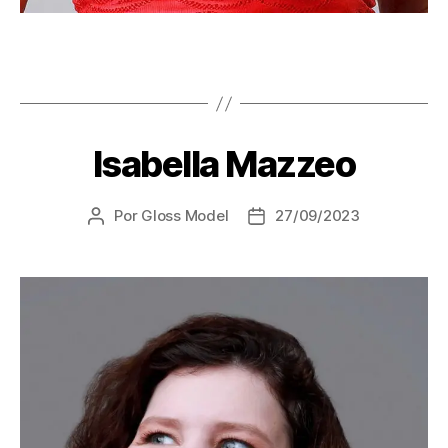
Isabella Mazzeo
Por
Gloss Model
27/09/2023