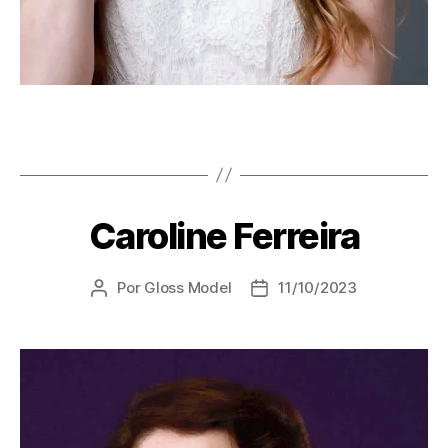
Caroline Ferreira
Por
Gloss Model
11/10/2023