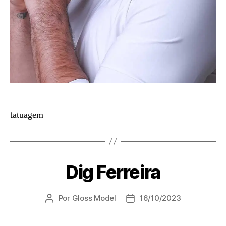
tatuagem
Dig Ferreira
Por
Gloss Model
16/10/2023