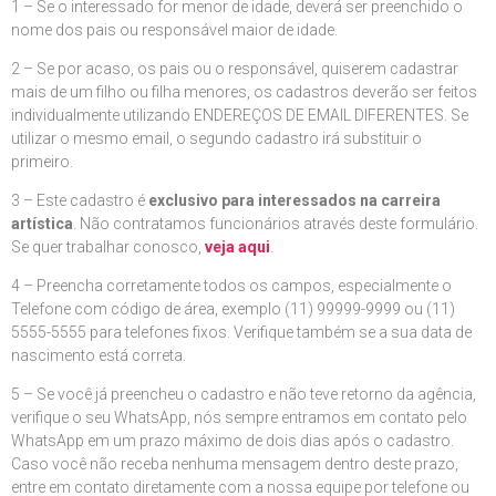
1 – Se o interessado for menor de idade, deverá ser preenchido o
nome dos pais ou responsável maior de idade.
2 – Se por acaso, os pais ou o responsável, quiserem cadastrar
mais de um filho ou filha menores, os cadastros deverão ser feitos
individualmente utilizando ENDEREÇOS DE EMAIL DIFERENTES. Se
utilizar o mesmo email, o segundo cadastro irá substituir o
primeiro.
3 – Este cadastro é
exclusivo para interessados na carreira
artística
. Não contratamos funcionários através deste formulário.
Se quer trabalhar conosco,
veja aqui
.
4 – Preencha corretamente todos os campos, especialmente o
Telefone com código de área, exemplo (11) 99999-9999 ou (11)
5555-5555 para telefones fixos. Verifique também se a sua data de
nascimento está correta.
5 – Se você já preencheu o cadastro e não teve retorno da agência,
verifique o seu WhatsApp, nós sempre entramos em contato pelo
WhatsApp em um prazo máximo de dois dias após o cadastro.
Caso você não receba nenhuma mensagem dentro deste prazo,
entre em contato diretamente com a nossa equipe por telefone ou