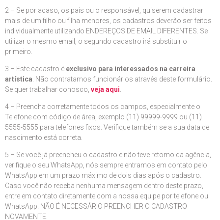
2 – Se por acaso, os pais ou o responsável, quiserem cadastrar
mais de um filho ou filha menores, os cadastros deverão ser feitos
individualmente utilizando ENDEREÇOS DE EMAIL DIFERENTES. Se
utilizar o mesmo email, o segundo cadastro irá substituir o
primeiro.
3 – Este cadastro é
exclusivo para interessados na carreira
artística
. Não contratamos funcionários através deste formulário.
Se quer trabalhar conosco,
veja aqui
.
4 – Preencha corretamente todos os campos, especialmente o
Telefone com código de área, exemplo (11) 99999-9999 ou (11)
5555-5555 para telefones fixos. Verifique também se a sua data de
nascimento está correta.
5 – Se você já preencheu o cadastro e não teve retorno da agência,
verifique o seu WhatsApp, nós sempre entramos em contato pelo
WhatsApp em um prazo máximo de dois dias após o cadastro.
Caso você não receba nenhuma mensagem dentro deste prazo,
entre em contato diretamente com a nossa equipe por telefone ou
WhatsApp. NÃO É NECESSÁRIO PREENCHER O CADASTRO
NOVAMENTE.