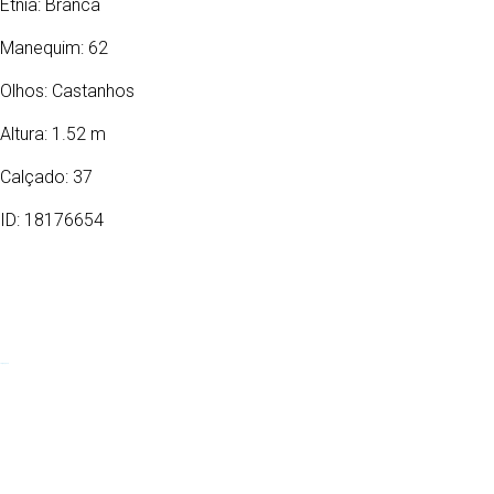
Etnia:
Branca
Manequim: 62
Olhos:
Castanhos
Altura: 1.52 m
Calçado: 37
ID: 18176654
15/02/1989