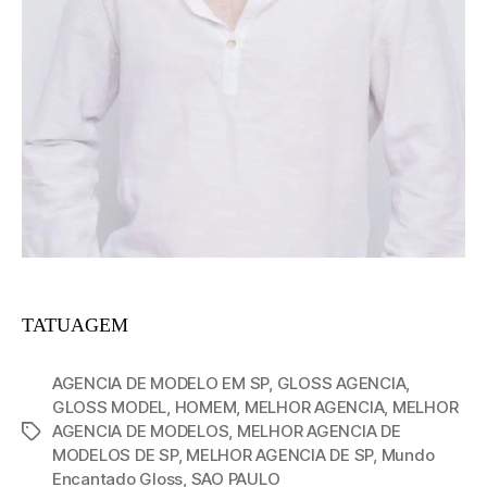
TATUAGEM
AGENCIA DE MODELO EM SP
,
GLOSS AGENCIA
,
GLOSS MODEL
,
HOMEM
,
MELHOR AGENCIA
,
MELHOR
AGENCIA DE MODELOS
,
MELHOR AGENCIA DE
MODELOS DE SP
,
MELHOR AGENCIA DE SP
,
Mundo
Encantado Gloss
,
SAO PAULO