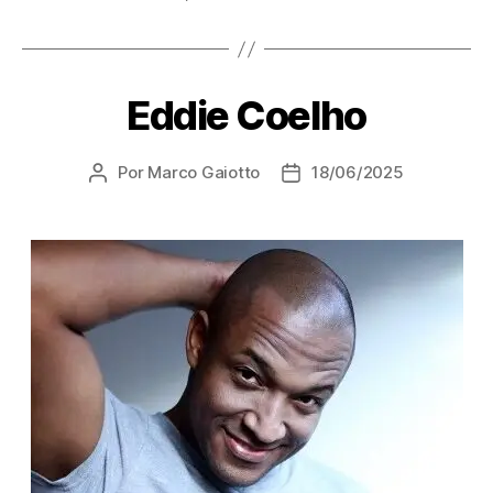
Eddie Coelho
Por
Marco Gaiotto
18/06/2025