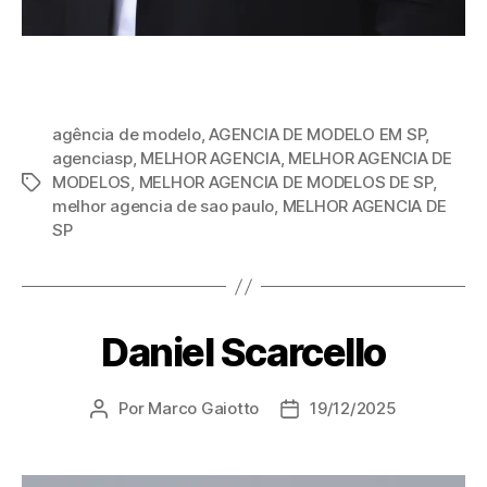
agência de modelo
,
AGENCIA DE MODELO EM SP
,
agenciasp
,
MELHOR AGENCIA
,
MELHOR AGENCIA DE
MODELOS
,
MELHOR AGENCIA DE MODELOS DE SP
,
melhor agencia de sao paulo
,
MELHOR AGENCIA DE
SP
Daniel Scarcello
Por
Marco Gaiotto
19/12/2025