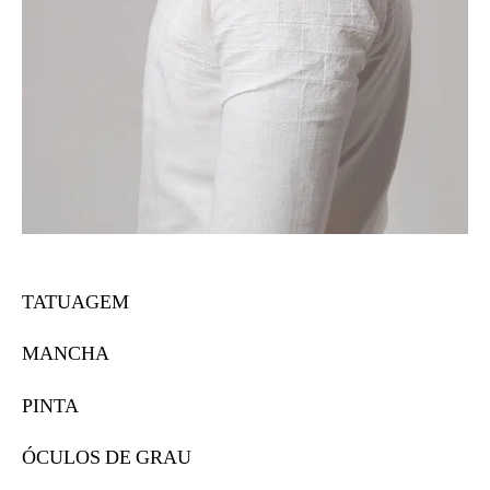
TATUAGEM
MANCHA
PINTA
ÓCULOS DE GRAU