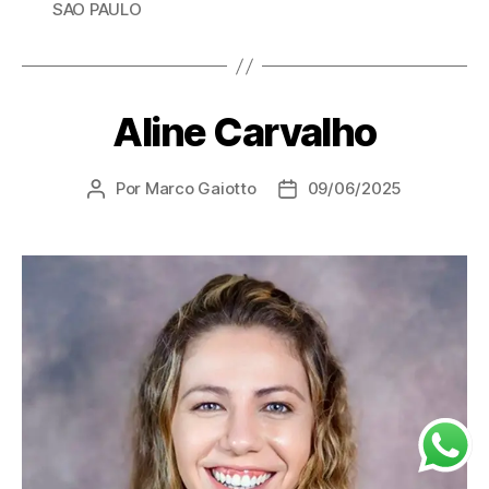
SAO PAULO
Aline Carvalho
Por
Marco Gaiotto
09/06/2025