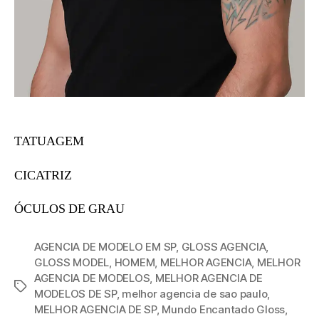
TATUAGEM
CICATRIZ
ÓCULOS DE GRAU
AGENCIA DE MODELO EM SP
,
GLOSS AGENCIA
,
GLOSS MODEL
,
HOMEM
,
MELHOR AGENCIA
,
MELHOR
AGENCIA DE MODELOS
,
MELHOR AGENCIA DE
MODELOS DE SP
,
melhor agencia de sao paulo
,
MELHOR AGENCIA DE SP
,
Mundo Encantado Gloss
,