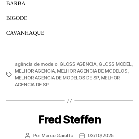
BARBA
BIGODE
CAVANHAQUE
agência de modelo
,
GLOSS AGENCIA
,
GLOSS MODEL
,
MELHOR AGENCIA
,
MELHOR AGENCIA DE MODELOS
,
MELHOR AGENCIA DE MODELOS DE SP
,
MELHOR
AGENCIA DE SP
Fred Steffen
Por
Marco Gaiotto
03/10/2025