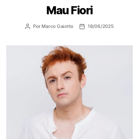
Mau Fiori
Por
Marco Gaiotto
18/06/2025