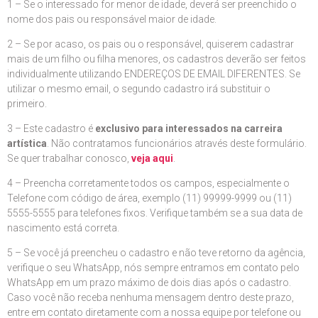
1 – Se o interessado for menor de idade, deverá ser preenchido o
nome dos pais ou responsável maior de idade.
2 – Se por acaso, os pais ou o responsável, quiserem cadastrar
mais de um filho ou filha menores, os cadastros deverão ser feitos
individualmente utilizando ENDEREÇOS DE EMAIL DIFERENTES. Se
utilizar o mesmo email, o segundo cadastro irá substituir o
primeiro.
3 – Este cadastro é
exclusivo para interessados na carreira
artística
. Não contratamos funcionários através deste formulário.
Se quer trabalhar conosco,
veja aqui
.
4 – Preencha corretamente todos os campos, especialmente o
Telefone com código de área, exemplo (11) 99999-9999 ou (11)
5555-5555 para telefones fixos. Verifique também se a sua data de
nascimento está correta.
5 – Se você já preencheu o cadastro e não teve retorno da agência,
verifique o seu WhatsApp, nós sempre entramos em contato pelo
WhatsApp em um prazo máximo de dois dias após o cadastro.
Caso você não receba nenhuma mensagem dentro deste prazo,
entre em contato diretamente com a nossa equipe por telefone ou