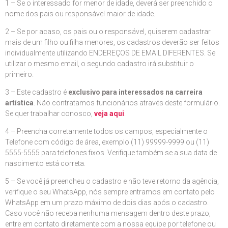
1 – Se o interessado for menor de idade, deverá ser preenchido o
nome dos pais ou responsável maior de idade.
2 – Se por acaso, os pais ou o responsável, quiserem cadastrar
mais de um filho ou filha menores, os cadastros deverão ser feitos
individualmente utilizando ENDEREÇOS DE EMAIL DIFERENTES. Se
utilizar o mesmo email, o segundo cadastro irá substituir o
primeiro.
3 – Este cadastro é
exclusivo para interessados na carreira
artística
. Não contratamos funcionários através deste formulário.
Se quer trabalhar conosco,
veja aqui
.
4 – Preencha corretamente todos os campos, especialmente o
Telefone com código de área, exemplo (11) 99999-9999 ou (11)
5555-5555 para telefones fixos. Verifique também se a sua data de
nascimento está correta.
5 – Se você já preencheu o cadastro e não teve retorno da agência,
verifique o seu WhatsApp, nós sempre entramos em contato pelo
WhatsApp em um prazo máximo de dois dias após o cadastro.
Caso você não receba nenhuma mensagem dentro deste prazo,
entre em contato diretamente com a nossa equipe por telefone ou