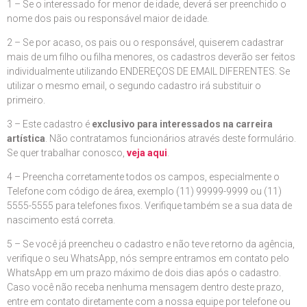
1 – Se o interessado for menor de idade, deverá ser preenchido o
nome dos pais ou responsável maior de idade.
2 – Se por acaso, os pais ou o responsável, quiserem cadastrar
mais de um filho ou filha menores, os cadastros deverão ser feitos
individualmente utilizando ENDEREÇOS DE EMAIL DIFERENTES. Se
utilizar o mesmo email, o segundo cadastro irá substituir o
primeiro.
3 – Este cadastro é
exclusivo para interessados na carreira
artística
. Não contratamos funcionários através deste formulário.
Se quer trabalhar conosco,
veja aqui
.
4 – Preencha corretamente todos os campos, especialmente o
Telefone com código de área, exemplo (11) 99999-9999 ou (11)
5555-5555 para telefones fixos. Verifique também se a sua data de
nascimento está correta.
5 – Se você já preencheu o cadastro e não teve retorno da agência,
verifique o seu WhatsApp, nós sempre entramos em contato pelo
WhatsApp em um prazo máximo de dois dias após o cadastro.
Caso você não receba nenhuma mensagem dentro deste prazo,
entre em contato diretamente com a nossa equipe por telefone ou