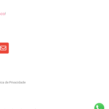
sco
!
tica de Privacidade