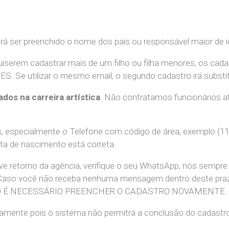
erá ser preenchido o nome dos pais ou responsável maior de i
uiserem cadastrar mais de um filho ou filha menores, os cada
e utilizar o mesmo email, o segundo cadastro irá substitui
ados na carreira artística
. Não contratamos funcionários at
 especialmente o Telefone com código de área, exemplo (11
ata de nascimento está correta.
teve retorno da agência, verifique o seu WhatsApp, nós sem
 Caso você não receba nenhuma mensagem dentro deste praz
. NÃO É NECESSÁRIO PREENCHER O CADASTRO NOVAMENTE.
retamente pois o sistema não permitrá a conclusão do cadastr