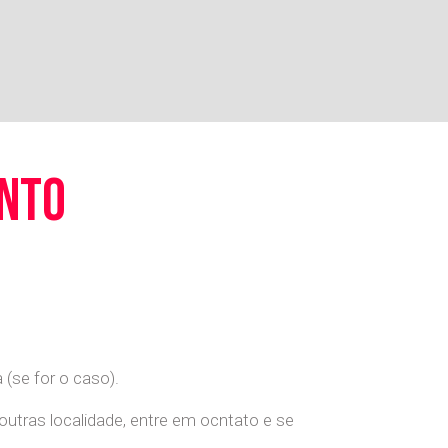
ento
(se for o caso).
 outras localidade, entre em ocntato e se