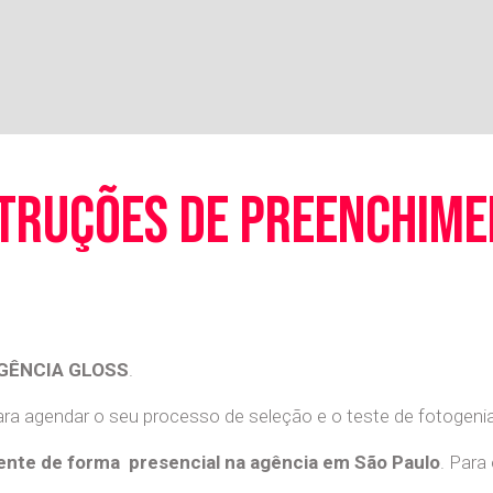
truções de preenchim
GÊNCIA GLOSS
.
a agendar o seu processo de seleção e o teste de fotogenia 
nte de forma presencial na agência em São Paulo
. Para