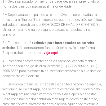
1 – Se o interessado for menor de idade, deverá ser preenchido o
nome dos pais ou responsável maior de idade.
2 – Se por acaso, os pais ou o responsável, quiserem cadastrar
mais de um filho ou filha menores, os cadastros deverão ser feitos
individualmente utilizando ENDEREÇOS DE EMAIL DIFERENTES. Se
utilizar o mesmo email, o segundo cadastro irá substituir o
primeiro.
3 – Este cadastro é
exclusivo para interessados na carreira
artística
. Não contratamos funcionários através deste formulário.
Se quer trabalhar conosco,
veja aqui
.
4 – Preencha corretamente todos os campos, especialmente o
Telefone com código de área, exemplo (11) 99999-9999 ou (11)
5555-5555 para telefones fixos. Verifique também se a sua data de
nascimento está correta.
5 – Se você já preencheu o cadastro e não teve retorno da agência,
verifique o seu WhatsApp, nós sempre entramos em contato pelo
WhatsApp em um prazo máximo de dois dias após o cadastro.
Caso você não receba nenhuma mensagem dentro deste prazo,
entre em contato diretamente com a nossa equipe por telefone ou