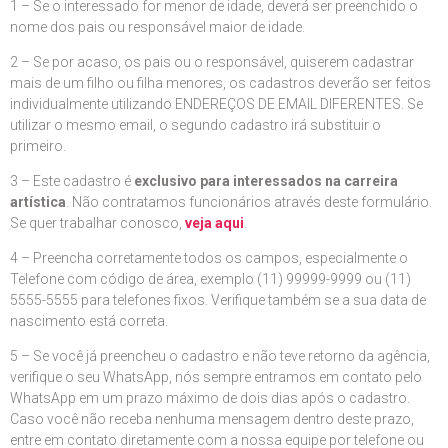
1 – Se o interessado for menor de idade, deverá ser preenchido o
nome dos pais ou responsável maior de idade.
2 – Se por acaso, os pais ou o responsável, quiserem cadastrar
mais de um filho ou filha menores, os cadastros deverão ser feitos
individualmente utilizando ENDEREÇOS DE EMAIL DIFERENTES. Se
utilizar o mesmo email, o segundo cadastro irá substituir o
primeiro.
3 – Este cadastro é
exclusivo para interessados na carreira
artística
. Não contratamos funcionários através deste formulário.
Se quer trabalhar conosco,
veja aqui
.
4 – Preencha corretamente todos os campos, especialmente o
Telefone com código de área, exemplo (11) 99999-9999 ou (11)
5555-5555 para telefones fixos. Verifique também se a sua data de
nascimento está correta.
5 – Se você já preencheu o cadastro e não teve retorno da agência,
verifique o seu WhatsApp, nós sempre entramos em contato pelo
WhatsApp em um prazo máximo de dois dias após o cadastro.
Caso você não receba nenhuma mensagem dentro deste prazo,
entre em contato diretamente com a nossa equipe por telefone ou