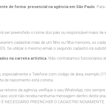
nte de forma presencial na agência em São Paulo
. Para
erá ser preenchido o nome dos pais ou responsável maior de i
uiserem cadastrar mais de um filho ou filha menores, os cada
e utilizar o mesmo email, o segundo cadastro irá substitui
ados na carreira artística
. Não contratamos funcionários at
 especialmente o Telefone com código de área, exemplo (11
ata de nascimento está correta.
teve retorno da agência, verifique o seu WhatsApp, nós sem
 Caso você não receba nenhuma mensagem dentro deste praz
. NÃO É NECESSÁRIO PREENCHER O CADASTRO NOVAMENTE.