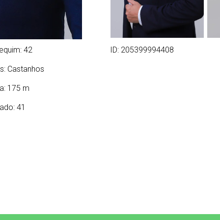
equim: 42
ID: 205399994408
s:
Castanhos
ra: 175 m
ado: 41