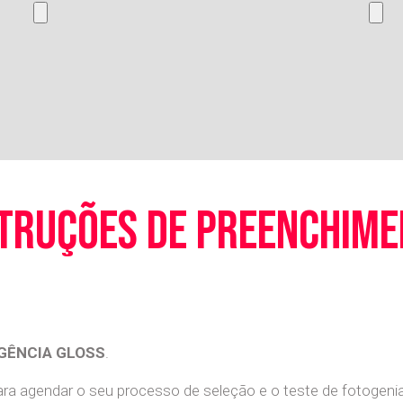
truções de preenchim
GÊNCIA GLOSS
.
a agendar o seu processo de seleção e o teste de fotogenia 