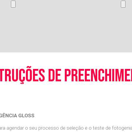
truções de preenchim
GÊNCIA GLOSS
.
a agendar o seu processo de seleção e o teste de fotogenia 