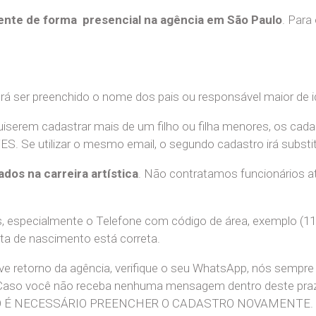
nte de forma presencial na agência em São Paulo
. Para
erá ser preenchido o nome dos pais ou responsável maior de i
uiserem cadastrar mais de um filho ou filha menores, os cada
e utilizar o mesmo email, o segundo cadastro irá substitui
ados na carreira artística
. Não contratamos funcionários at
 especialmente o Telefone com código de área, exemplo (11
ata de nascimento está correta.
teve retorno da agência, verifique o seu WhatsApp, nós sem
 Caso você não receba nenhuma mensagem dentro deste praz
. NÃO É NECESSÁRIO PREENCHER O CADASTRO NOVAMENTE.