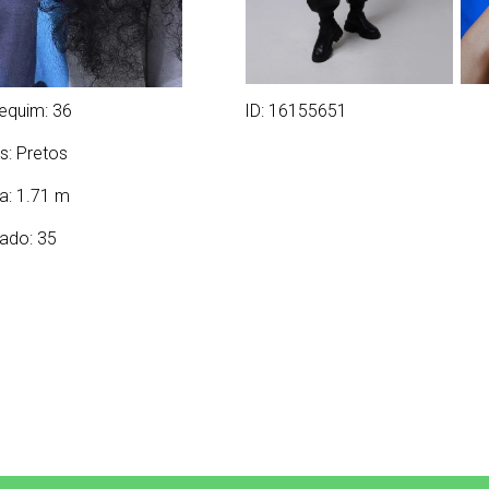
equim: 36
ID: 16155651
s:
Pretos
ra: 1.71 m
ado: 35