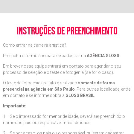
instruções de preenchimento
Como entrar na carreira artística?
Preencha o formulário para se cadastrar na
AGÊNCIA GLOSS
.
Em breve nossa equipe entrará em contato para agendar o seu
processo de seleção e o teste de fotogenia (se for o caso).
O teste de fotogenia gratuito é realizado
somente de forma
presencial na agência em São Paulo
. Para outras localidade, entre
em ocntato e se informe sobra a
GLOSS BRASIL
.
Importante:
1 – Se o interessado for menor de idade, deverá ser preenchido o
nome dos pais ou responsável maior de idade.
2 – Se por acaso, os pais ou o responsável, quiserem cadastrar