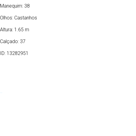
Manequim: 38
Olhos:
Castanhos
Altura: 1.65 m
Calçado: 37
ID: 13282951
26/04/2007