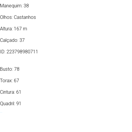
Manequim: 38
Olhos:
Castanhos
Altura: 167 m
Calçado: 37
ID: 223798980711
Busto: 78
Torax: 67
Cintura: 61
Quadril: 91
13/01/2008