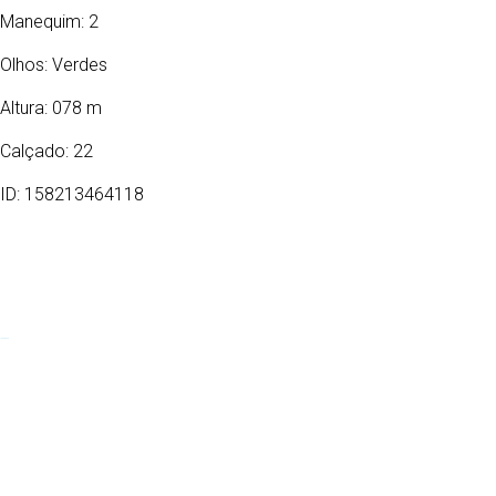
Manequim: 2
Olhos:
Verdes
Altura: 078 m
Calçado: 22
ID: 158213464118
14/10/2023