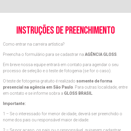
instruções de preenchimento
Como entrar na carreira artística?
Preencha o formulário para se cadastrar na
AGÊNCIA GLOSS
.
Em breve nossa equipe entrará em contato para agendar o seu
processo de seleção e o teste de fotogenia (se for o caso).
O teste de fotogenia gratuito é realizado
somente de forma
presencial na agência em São Paulo
. Para outras localidade, entre
em ocntato e se informe sobra a
GLOSS BRASIL
.
Importante:
1 – Se o interessado for menor de idade, deverá ser preenchido o
nome dos pais ou responsável maior de idade.
2 – Se por acaso, os pais ou o responsável, quiserem cadastrar