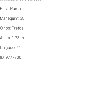
Etnia:
Parda
Manequim: 38
Olhos:
Pretos
Altura: 1.73 m
Calçado: 41
ID: 9777700
04/02/1998