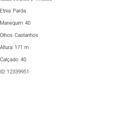
Etnia:
Parda
Manequim: 40
Olhos:
Castanhos
Altura: 171 m
Calçado: 40
ID: 12339951
03/04/1991