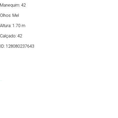
Manequim: 42
Olhos:
Mel
Altura: 1.70 m
Calçado: 42
ID: 128080237643
10/11/1972