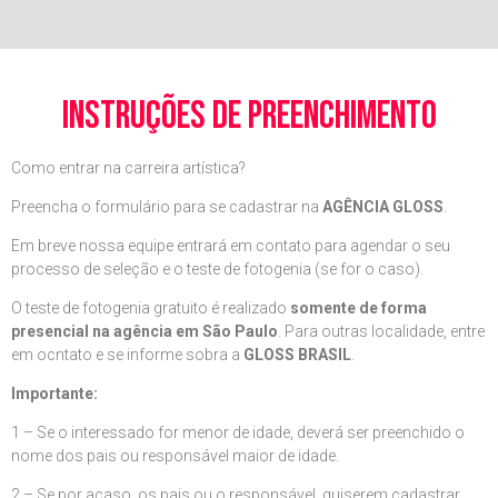
instruções de preenchimento
Como entrar na carreira artística?
Preencha o formulário para se cadastrar na
AGÊNCIA GLOSS
.
Em breve nossa equipe entrará em contato para agendar o seu
processo de seleção e o teste de fotogenia (se for o caso).
O teste de fotogenia gratuito é realizado
somente de forma
presencial na agência em São Paulo
. Para outras localidade, entre
em ocntato e se informe sobra a
GLOSS BRASIL
.
Importante:
1 – Se o interessado for menor de idade, deverá ser preenchido o
nome dos pais ou responsável maior de idade.
2 – Se por acaso, os pais ou o responsável, quiserem cadastrar