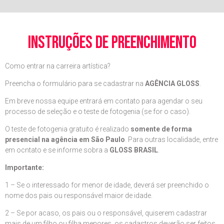
instruções de preenchimento
Como entrar na carreira artística?
Preencha o formulário para se cadastrar na
AGÊNCIA GLOSS
.
Em breve nossa equipe entrará em contato para agendar o seu
processo de seleção e o teste de fotogenia (se for o caso).
O teste de fotogenia gratuito é realizado
somente de forma
presencial na agência em São Paulo
. Para outras localidade, entre
em ocntato e se informe sobra a
GLOSS BRASIL
.
Importante:
1 – Se o interessado for menor de idade, deverá ser preenchido o
nome dos pais ou responsável maior de idade.
2 – Se por acaso, os pais ou o responsável, quiserem cadastrar
mais de um filho ou filha menores, os cadastros deverão ser feitos