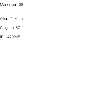
Manequim: 38
Altura: 1.70 m
Calçado: 37
ID: 14792651
04/05/1998