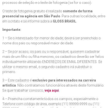
processo de seleção e o teste de fotogenia (se for o caso).
O teste de fotogenia gratuito é realizado
somente de forma
presencial na agência em São Paulo
. Para outras localidade, entre
em ocntato e se informe sobra a
GLOSS BRASIL
.
Importante:
1 – Se o interessado for menor de idade, deverá ser preenchido o
nome dos pais ou responsável maior de idade.
2 – Se por acaso, os pais ou o responsável, quiserem cadastrar
mais de um filho ou filha menores, os cadastros deverão ser feitos
individualmente utilizando ENDEREÇOS DE EMAIL DIFERENTES. Se
utilizar o mesmo email, o segundo cadastro irá substituir o
primeiro.
3 – Este cadastro é
exclusivo para interessados na carreira
artística
. Não contratamos funcionários através deste formulário.
Se quer trabalhar conosco,
veja aqui
.
4 – Preencha corretamente todos os campos, especialmente o
Telefone com código de área, exemplo (11) 99999-9999 ou (11)