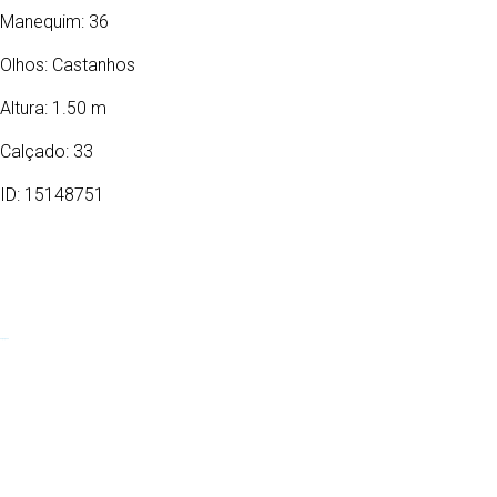
Manequim: 36
Olhos:
Castanhos
Altura: 1.50 m
Calçado: 33
ID: 15148751
03/03/2002