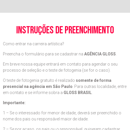
instruções de preenchimento
Como entrar na carreira artística?
Preencha o formulário para se cadastrar na
AGÊNCIA GLOSS
.
Em breve nossa equipe entrará em contato para agendar o seu
processo de seleção e o teste de fotogenia (se for o caso).
O teste de fotogenia gratuito é realizado
somente de forma
presencial na agência em São Paulo
. Para outras localidade, entre
em ocntato e se informe sobra a
GLOSS BRASIL
.
Importante:
1 – Se o interessado for menor de idade, deverá ser preenchido o
nome dos pais ou responsável maior de idade.
2 – Se por acaso, os pais ou o responsável, quiserem cadastrar