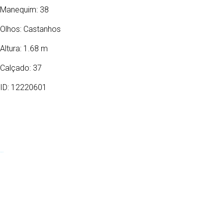
Manequim: 38
Olhos:
Castanhos
Altura: 1.68 m
Calçado: 37
ID: 12220601
24/03/1986