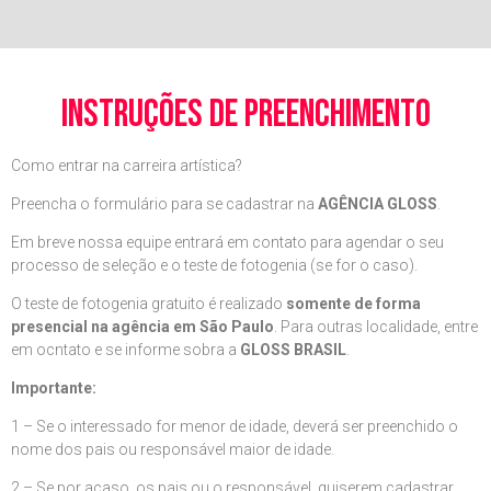
instruções de preenchimento
Como entrar na carreira artística?
Preencha o formulário para se cadastrar na
AGÊNCIA GLOSS
.
Em breve nossa equipe entrará em contato para agendar o seu
processo de seleção e o teste de fotogenia (se for o caso).
O teste de fotogenia gratuito é realizado
somente de forma
presencial na agência em São Paulo
. Para outras localidade, entre
em ocntato e se informe sobra a
GLOSS BRASIL
.
Importante:
1 – Se o interessado for menor de idade, deverá ser preenchido o
nome dos pais ou responsável maior de idade.
2 – Se por acaso, os pais ou o responsável, quiserem cadastrar