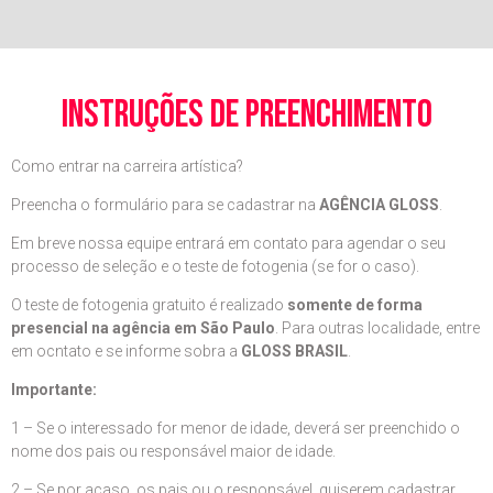
instruções de preenchimento
Como entrar na carreira artística?
Preencha o formulário para se cadastrar na
AGÊNCIA GLOSS
.
Em breve nossa equipe entrará em contato para agendar o seu
processo de seleção e o teste de fotogenia (se for o caso).
O teste de fotogenia gratuito é realizado
somente de forma
presencial na agência em São Paulo
. Para outras localidade, entre
em ocntato e se informe sobra a
GLOSS BRASIL
.
Importante:
1 – Se o interessado for menor de idade, deverá ser preenchido o
nome dos pais ou responsável maior de idade.
2 – Se por acaso, os pais ou o responsável, quiserem cadastrar