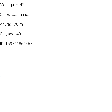
Manequim: 42
Olhos:
Castanhos
Altura: 178 m
Calçado: 40
ID: 159761864467
26/08/1978