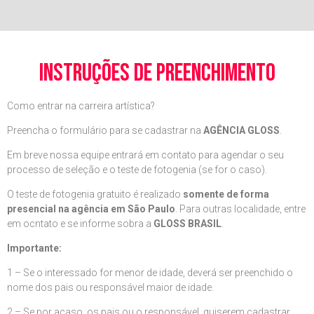
instruções de preenchimento
Como entrar na carreira artística?
Preencha o formulário para se cadastrar na
AGÊNCIA GLOSS
.
Em breve nossa equipe entrará em contato para agendar o seu
processo de seleção e o teste de fotogenia (se for o caso).
O teste de fotogenia gratuito é realizado
somente de forma
presencial na agência em São Paulo
. Para outras localidade, entre
em ocntato e se informe sobra a
GLOSS BRASIL
.
Importante:
1 – Se o interessado for menor de idade, deverá ser preenchido o
nome dos pais ou responsável maior de idade.
2 – Se por acaso, os pais ou o responsável, quiserem cadastrar