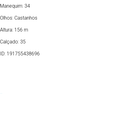
Manequim: 34
Olhos:
Castanhos
Altura: 156 m
Calçado: 35
ID: 191755438696
26/12/2010