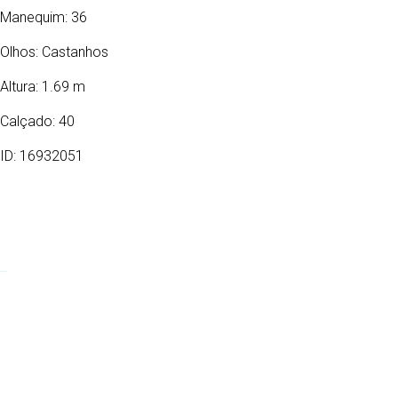
Manequim: 36
Olhos:
Castanhos
Altura: 1.69 m
Calçado: 40
ID: 16932051
14/02/1999