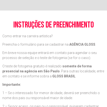
instruções de preenchimento
Como entrar na carreira artística?
Preencha o formulário para se cadastrar na
AGÊNCIA GLOSS
.
Em breve nossa equipe entrará em contato para agendar o seu
processo de seleção e o teste de fotogenia (se for o caso).
O teste de fotogenia gratuito é realizado
somente de forma
presencial na agência em São Paulo
. Para outras localidade, entre
em ocntato e se informe sobra a
GLOSS BRASIL
.
Importante:
1 – Se o interessado for menor de idade, deverá ser preenchido o
nome dos pais ou responsável maior de idade.
2 – Se por acaso, os pais ou o responsável, quiserem cadastrar