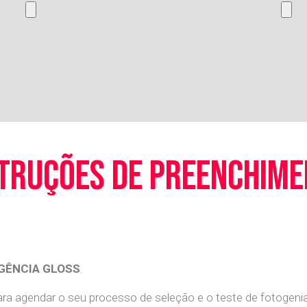
truções de preenchim
GÊNCIA GLOSS
.
a agendar o seu processo de seleção e o teste de fotogenia 