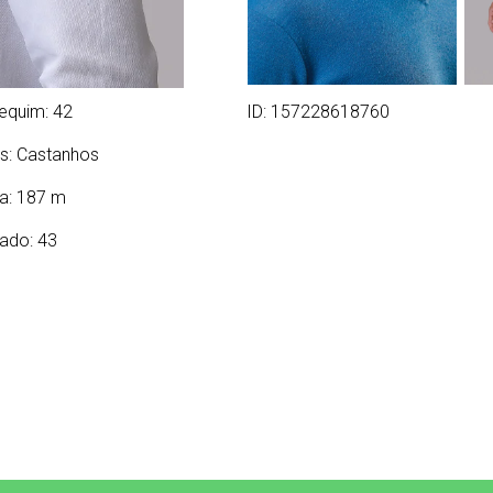
equim: 42
ID: 157228618760
s:
Castanhos
ra: 187 m
ado: 43