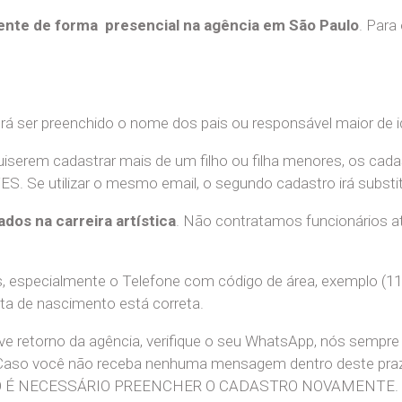
nte de forma presencial na agência em São Paulo
. Para
erá ser preenchido o nome dos pais ou responsável maior de i
uiserem cadastrar mais de um filho ou filha menores, os cada
e utilizar o mesmo email, o segundo cadastro irá substitui
ados na carreira artística
. Não contratamos funcionários at
 especialmente o Telefone com código de área, exemplo (11
ata de nascimento está correta.
teve retorno da agência, verifique o seu WhatsApp, nós sem
 Caso você não receba nenhuma mensagem dentro deste praz
. NÃO É NECESSÁRIO PREENCHER O CADASTRO NOVAMENTE.