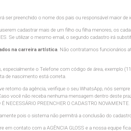
erá ser preenchido o nome dos pais ou responsável maior de i
uiserem cadastrar mais de um filho ou filha menores, os cada
e utilizar o mesmo email, o segundo cadastro irá substitui
ados na carreira artística
. Não contratamos funcionários at
 especialmente o Telefone com código de área, exemplo (11
ata de nascimento está correta.
teve retorno da agência, verifique o seu WhatsApp, nós sem
 Caso você não receba nenhuma mensagem dentro deste praz
. NÃO É NECESSÁRIO PREENCHER O CADASTRO NOVAMENTE.
retamente pois o sistema não permitrá a conclusão do cadastr
tre em contato com a AGÊNCIA GLOSS e a nossa equipe ficará