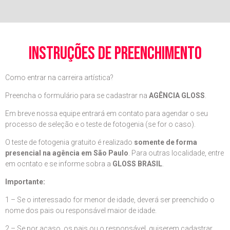
instruções de preenchimento
Como entrar na carreira artística?
Preencha o formulário para se cadastrar na
AGÊNCIA GLOSS
.
Em breve nossa equipe entrará em contato para agendar o seu
processo de seleção e o teste de fotogenia (se for o caso).
O teste de fotogenia gratuito é realizado
somente de forma
presencial na agência em São Paulo
. Para outras localidade, entre
em ocntato e se informe sobra a
GLOSS BRASIL
.
Importante:
1 – Se o interessado for menor de idade, deverá ser preenchido o
nome dos pais ou responsável maior de idade.
2 – Se por acaso, os pais ou o responsável, quiserem cadastrar