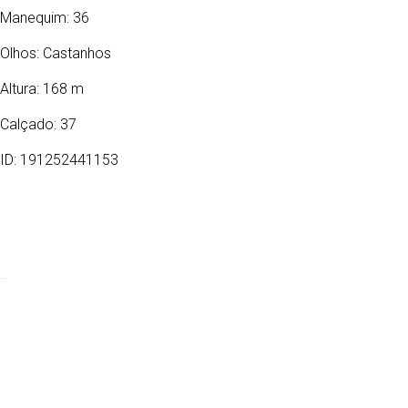
Manequim: 36
Olhos:
Castanhos
Altura: 168 m
Calçado: 37
ID: 191252441153
27/10/2002