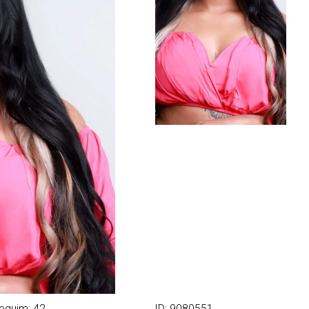
equim: 42
ID: 9080551