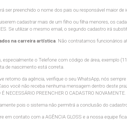
erá ser preenchido o nome dos pais ou responsável maior de i
uiserem cadastrar mais de um filho ou filha menores, os cada
e utilizar o mesmo email, o segundo cadastro irá substitui
ados na carreira artística
. Não contratamos funcionários at
 especialmente o Telefone com código de área, exemplo (11
ata de nascimento está correta.
teve retorno da agência, verifique o seu WhatsApp, nós sem
 Caso você não receba nenhuma mensagem dentro deste praz
. NÃO É NECESSÁRIO PREENCHER O CADASTRO NOVAMENTE.
retamente pois o sistema não permitrá a conclusão do cadastr
tre em contato com a AGÊNCIA GLOSS e a nossa equipe ficará