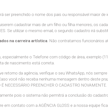
erá ser preenchido o nome dos pais ou responsável maior de i
uiserem cadastrar mais de um filho ou filha menores, os cada
e utilizar o mesmo email, o segundo cadastro irá substitui
ados na carreira artística
. Não contratamos funcionários at
 especialmente o Telefone com código de área, exemplo (11
ata de nascimento está correta.
teve retorno da agência, verifique o seu WhatsApp, nós sem
 Caso você não receba nenhuma mensagem dentro deste praz
. NÃO É NECESSÁRIO PREENCHER O CADASTRO NOVAMENTE.
retamente pois o sistema não permitrá a conclusão do cadastr
tre em contato com a AGÊNCIA GLOSS e a nossa equipe ficará