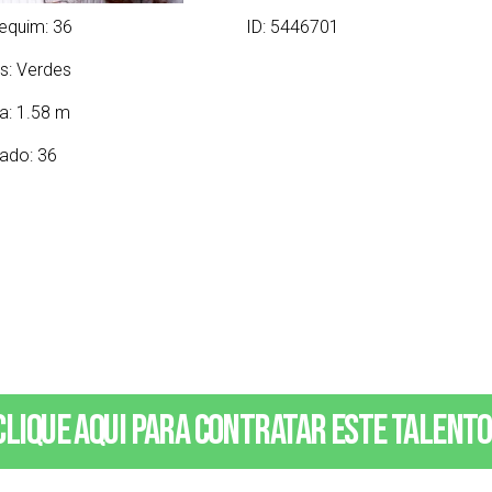
equim: 36
ID: 5446701
s:
Verdes
ra: 1.58 m
ado: 36
Clique aqui para contratar este talento