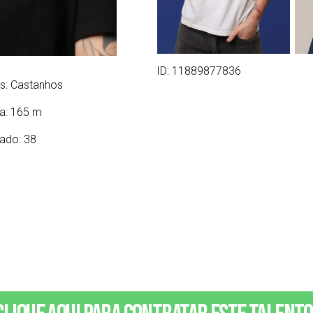
ID: 11889877836
s:
Castanhos
ra: 165 m
ado: 38