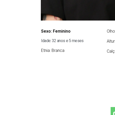
Sexo:
Feminino
Olho
Idade: 32 anos e 5 meses
Altu
Etnia:
Branca
Calç