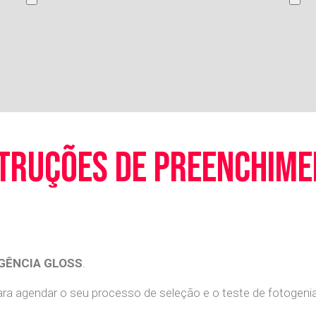
truções de preenchim
GÊNCIA GLOSS
.
a agendar o seu processo de seleção e o teste de fotogenia 