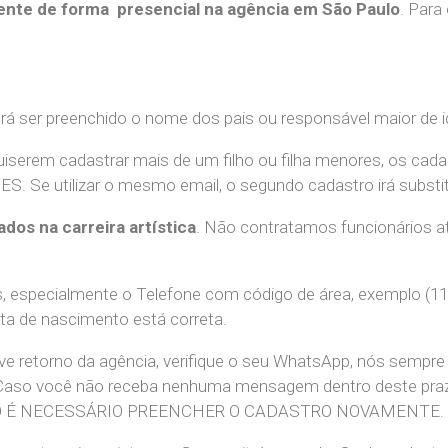
nte de forma presencial na agência em São Paulo
. Para
erá ser preenchido o nome dos pais ou responsável maior de i
uiserem cadastrar mais de um filho ou filha menores, os cada
e utilizar o mesmo email, o segundo cadastro irá substitui
ados na carreira artística
. Não contratamos funcionários at
 especialmente o Telefone com código de área, exemplo (11
ata de nascimento está correta.
teve retorno da agência, verifique o seu WhatsApp, nós sem
 Caso você não receba nenhuma mensagem dentro deste praz
. NÃO É NECESSÁRIO PREENCHER O CADASTRO NOVAMENTE.