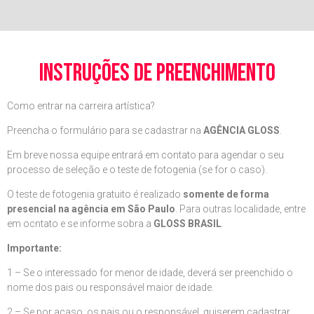
instruções de preenchimento
Como entrar na carreira artística?
Preencha o formulário para se cadastrar na
AGÊNCIA GLOSS
.
Em breve nossa equipe entrará em contato para agendar o seu
processo de seleção e o teste de fotogenia (se for o caso).
O teste de fotogenia gratuito é realizado
somente de forma
presencial na agência em São Paulo
. Para outras localidade, entre
em ocntato e se informe sobra a
GLOSS BRASIL
.
Importante:
1 – Se o interessado for menor de idade, deverá ser preenchido o
nome dos pais ou responsável maior de idade.
2 – Se por acaso, os pais ou o responsável, quiserem cadastrar