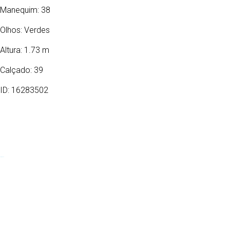
Manequim: 38
Olhos:
Verdes
Altura: 1.73 m
Calçado: 39
ID: 16283502
13/03/1989