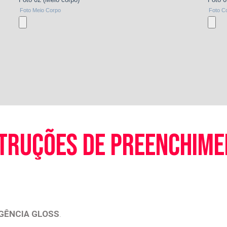
truções de preenchim
GÊNCIA GLOSS
.