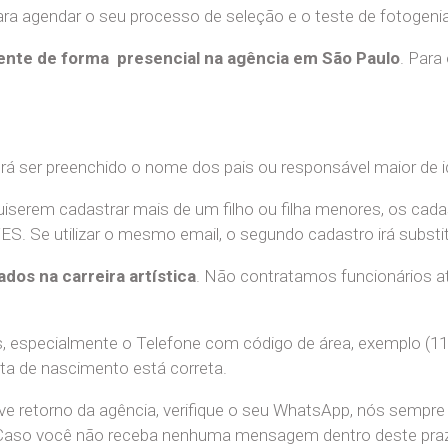
a agendar o seu processo de seleção e o teste de fotogenia 
nte de forma presencial na agência em São Paulo
. Para
erá ser preenchido o nome dos pais ou responsável maior de i
uiserem cadastrar mais de um filho ou filha menores, os cada
e utilizar o mesmo email, o segundo cadastro irá substitui
ados na carreira artística
. Não contratamos funcionários at
 especialmente o Telefone com código de área, exemplo (11
ata de nascimento está correta.
teve retorno da agência, verifique o seu WhatsApp, nós sem
 Caso você não receba nenhuma mensagem dentro deste praz