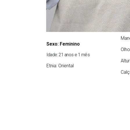
Man
Sexo:
Feminino
Olho
Idade: 21 anos e 1 mês
Altu
Etnia:
Oriental
Calç