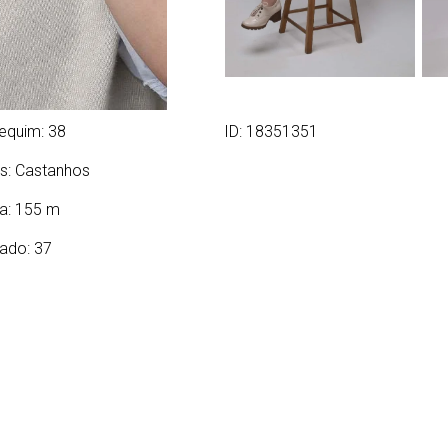
equim: 38
ID: 18351351
s:
Castanhos
ra: 155 m
ado: 37