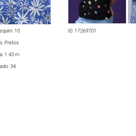
equim: 10
ID: 17269701
s:
Pretos
ra: 1.43 m
ado: 34