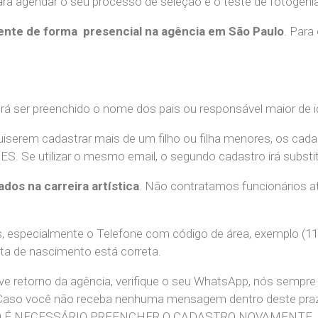
a agendar o seu processo de seleção e o teste de fotogenia 
nte de forma presencial na agência em São Paulo
. Para
erá ser preenchido o nome dos pais ou responsável maior de i
uiserem cadastrar mais de um filho ou filha menores, os cada
e utilizar o mesmo email, o segundo cadastro irá substitui
ados na carreira artística
. Não contratamos funcionários at
 especialmente o Telefone com código de área, exemplo (11
ata de nascimento está correta.
teve retorno da agência, verifique o seu WhatsApp, nós sem
 Caso você não receba nenhuma mensagem dentro deste praz
. NÃO É NECESSÁRIO PREENCHER O CADASTRO NOVAMENTE.