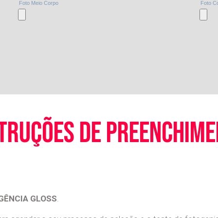
truções de preenchim
GÊNCIA GLOSS
.