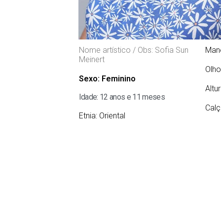
Nome artístico / Obs: Sofia Sun
Man
Meinert
Olho
Sexo:
Feminino
Altu
Idade: 12 anos e 11 meses
Calç
Etnia:
Oriental