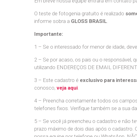
Em breve nossa equipe entrará em contato par
O teste de fotogenia gratuito é realizado
some
informe sobra a
GLOSS BRASIL
.
Importante:
1 – Se o interessado for menor de idade, dev
2 – Se por acaso, os pais ou o responsável, q
utilizando ENDEREÇOS DE EMAIL DIFERENTES. S
3 – Este cadastro é
exclusivo para interess
conosco,
veja aqui
.
4 – Preencha corretamente todos os campos,
telefones fixos. Verifique também se a sua d
5 – Se você já preencheu o cadastro e não 
prazo máximo de dois dias após o cadastro.
nossa equipe por telefone ou WhatsApp