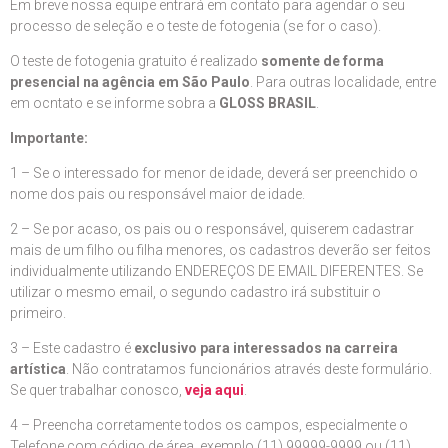
Em breve nossa equipe entrará em contato para agendar o seu
processo de seleção e o teste de fotogenia (se for o caso).
O teste de fotogenia gratuito é realizado
somente de forma
presencial na agência em São Paulo
. Para outras localidade, entre
em ocntato e se informe sobra a
GLOSS BRASIL
.
Importante:
1 – Se o interessado for menor de idade, deverá ser preenchido o
nome dos pais ou responsável maior de idade.
2 – Se por acaso, os pais ou o responsável, quiserem cadastrar
mais de um filho ou filha menores, os cadastros deverão ser feitos
individualmente utilizando ENDEREÇOS DE EMAIL DIFERENTES. Se
utilizar o mesmo email, o segundo cadastro irá substituir o
primeiro.
3 – Este cadastro é
exclusivo para interessados na carreira
artística
. Não contratamos funcionários através deste formulário.
Se quer trabalhar conosco,
veja aqui
.
4 – Preencha corretamente todos os campos, especialmente o
Telefone com código de área, exemplo (11) 99999-9999 ou (11)