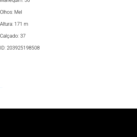
Manequim: 36
Olhos:
Mel
Altura: 171 m
Calçado: 37
ID: 203925198508
19/07/1994