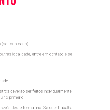
ento
(se for o caso).
 outras localidade, entre em ocntato e se
dade.
stros deverão ser feitos individualmente
r o primeiro.
ravés deste formulário. Se quer trabalhar