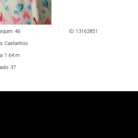
equim: 46
ID: 13162851
s:
Castanhos
ra: 1.64 m
ado: 37