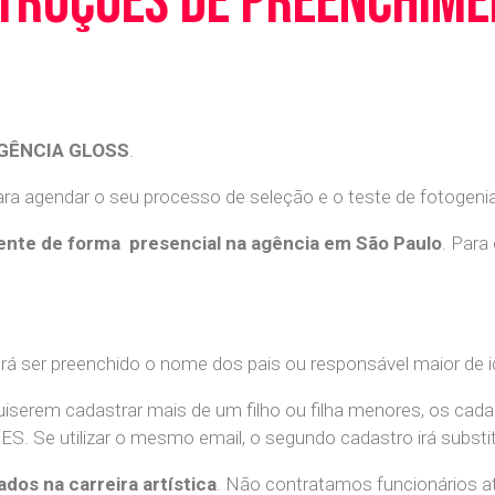
truções de preenchim
GÊNCIA GLOSS
.
a agendar o seu processo de seleção e o teste de fotogenia 
nte de forma presencial na agência em São Paulo
. Para
erá ser preenchido o nome dos pais ou responsável maior de i
uiserem cadastrar mais de um filho ou filha menores, os cada
e utilizar o mesmo email, o segundo cadastro irá substitui
ados na carreira artística
. Não contratamos funcionários at