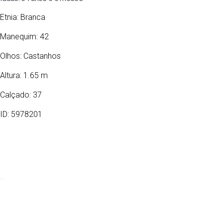
Etnia:
Branca
Manequim: 42
Olhos:
Castanhos
Altura: 1.65 m
Calçado: 37
ID: 5978201
04/03/1972