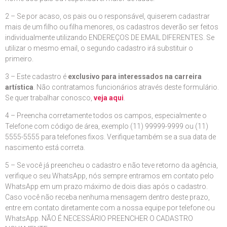
2 – Se por acaso, os pais ou o responsável, quiserem cadastrar
mais de um filho ou filha menores, os cadastros deverão ser feitos
individualmente utilizando ENDEREÇOS DE EMAIL DIFERENTES. Se
utilizar o mesmo email, o segundo cadastro irá substituir o
primeiro.
3 – Este cadastro é
exclusivo para interessados na carreira
artística
. Não contratamos funcionários através deste formulário.
Se quer trabalhar conosco,
veja aqui
.
4 – Preencha corretamente todos os campos, especialmente o
Telefone com código de área, exemplo (11) 99999-9999 ou (11)
5555-5555 para telefones fixos. Verifique também se a sua data de
nascimento está correta.
5 – Se você já preencheu o cadastro e não teve retorno da agência,
verifique o seu WhatsApp, nós sempre entramos em contato pelo
WhatsApp em um prazo máximo de dois dias após o cadastro.
Caso você não receba nenhuma mensagem dentro deste prazo,
entre em contato diretamente com a nossa equipe por telefone ou
WhatsApp. NÃO É NECESSÁRIO PREENCHER O CADASTRO