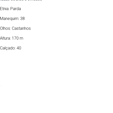
Etnia:
Parda
Manequim: 38
Olhos:
Castanhos
Altura: 170 m
Calçado: 40
20/01/1960