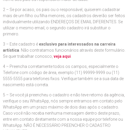
2 – Se por acaso, os pais ou o responsável, quiserem cadastrar
mais de um filho ou filha menores, os cadastros deverão ser feitos
individualmente utilizando ENDEREÇOS DE EMAIL DIFERENTES. Se
utilizar o mesmo email, o segundo cadastro irá substituir o
primeiro.
3 – Este cadastro é
exclusivo para interessados na carreira
artística
. Não contratamos funcionários através deste formulário.
Se quer trabalhar conosco,
veja aqui
.
4 – Preencha corretamente todos os campos, especialmente o
Telefone com código de área, exemplo (11) 99999-9999 ou (11)
5555-5555 para telefones fixos. Verifique também se a sua data de
nascimento está correta.
5 – Se você já preencheu o cadastro e não teve retorno da agência,
verifique o seu WhatsApp, nós sempre entramos em contato pelo
WhatsApp em um prazo máximo de dois dias após o cadastro.
Caso você não receba nenhuma mensagem dentro deste prazo,
entre em contato diretamente com a nossa equipe por telefone ou
WhatsApp. NÃO É NECESSÁRIO PREENCHER O CADASTRO