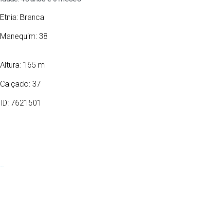
Etnia:
Branca
Manequim: 38
Altura: 165 m
Calçado: 37
ID: 7621501
01/05/1980