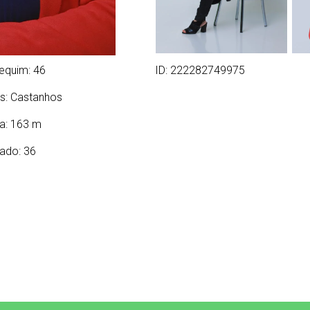
equim: 46
ID: 222282749975
s:
Castanhos
ra: 163 m
ado: 36