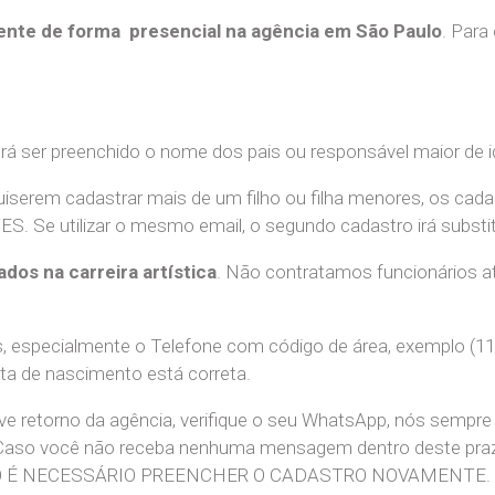
nte de forma presencial na agência em São Paulo
. Para
erá ser preenchido o nome dos pais ou responsável maior de i
uiserem cadastrar mais de um filho ou filha menores, os cada
e utilizar o mesmo email, o segundo cadastro irá substitui
ados na carreira artística
. Não contratamos funcionários at
 especialmente o Telefone com código de área, exemplo (11
ata de nascimento está correta.
teve retorno da agência, verifique o seu WhatsApp, nós sem
 Caso você não receba nenhuma mensagem dentro deste praz
. NÃO É NECESSÁRIO PREENCHER O CADASTRO NOVAMENTE.