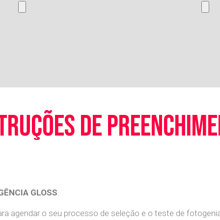
truções de preenchim
GÊNCIA GLOSS
.
a agendar o seu processo de seleção e o teste de fotogenia 