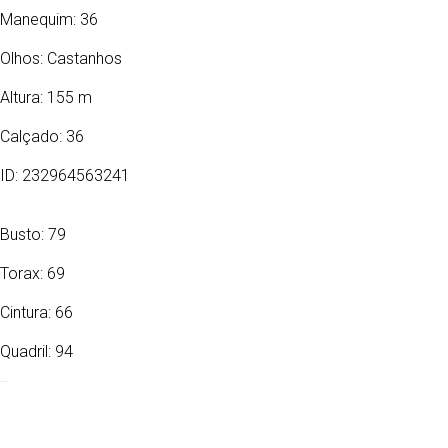
Manequim: 36
Olhos:
Castanhos
Altura: 155 m
Calçado: 36
ID: 232964563241
Busto: 79
Torax: 69
Cintura: 66
Quadril: 94
02/06/1997