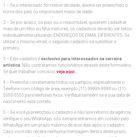
1 – Se o interessado for menor de idade, deverá ser preenchido o
nome dos pais ou responsável maior de idade.
2 – Se por acaso, os pais ou o responsável, quiserem cadastrar
mais de um filho ou filha menores, os cadastros deverão ser feitos
individualmente utilizando ENDEREÇOS DE EMAIL DIFERENTES. Se
utilizar o mesmo email, o segundo cadastro irá substituir o
primeiro.
3 – Este cadastro é
exclusivo para interessados na carreira
artística
. Não contratamos funcionários através deste formulário.
Se quer trabalhar conosco,
veja aqui
.
4 – Preencha corretamente todos os campos, especialmente o
Telefone com código de área, exemplo (11) 99999-9999 ou (11)
5555-5555 para telefones fixos. Verifique também se a sua data de
nascimento está correta.
5 – Se você já preencheu o cadastro e não teve retorno da agência,
verifique o seu WhatsApp, nós sempre entramos em contato pelo
WhatsApp em um prazo máximo de dois dias após o cadastro.
Caso você não receba nenhuma mensagem dentro deste prazo,