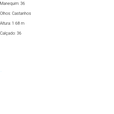
Manequim: 36
Olhos:
Castanhos
Altura: 1.68 m
Calçado: 36
28/04/2001