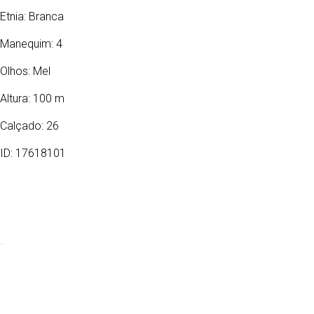
Etnia:
Branca
Manequim: 4
Olhos:
Mel
Altura: 100 m
Calçado: 26
ID: 17618101
22/08/2020