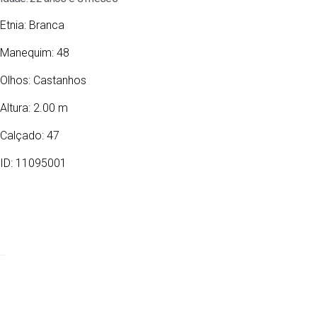
Etnia:
Branca
Manequim: 48
Olhos:
Castanhos
Altura: 2.00 m
Calçado: 47
ID: 11095001
18/11/2003