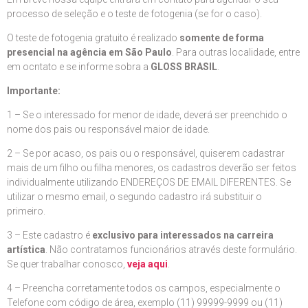
processo de seleção e o teste de fotogenia (se for o caso).
O teste de fotogenia gratuito é realizado
somente de forma
presencial na agência em São Paulo
. Para outras localidade, entre
em ocntato e se informe sobra a
GLOSS BRASIL
.
Importante:
1 – Se o interessado for menor de idade, deverá ser preenchido o
nome dos pais ou responsável maior de idade.
2 – Se por acaso, os pais ou o responsável, quiserem cadastrar
mais de um filho ou filha menores, os cadastros deverão ser feitos
individualmente utilizando ENDEREÇOS DE EMAIL DIFERENTES. Se
utilizar o mesmo email, o segundo cadastro irá substituir o
primeiro.
3 – Este cadastro é
exclusivo para interessados na carreira
artística
. Não contratamos funcionários através deste formulário.
Se quer trabalhar conosco,
veja aqui
.
4 – Preencha corretamente todos os campos, especialmente o
Telefone com código de área, exemplo (11) 99999-9999 ou (11)