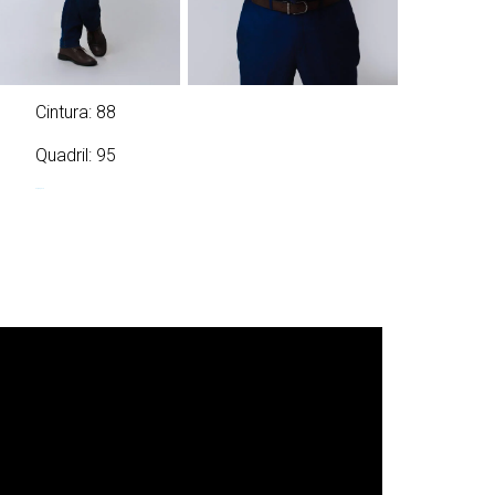
Cintura: 88
Quadril: 95
08/05/1973