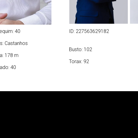
equim: 40
ID: 227563629182
s:
Castanhos
Busto: 102
ra: 178 m
Torax: 92
ado: 40