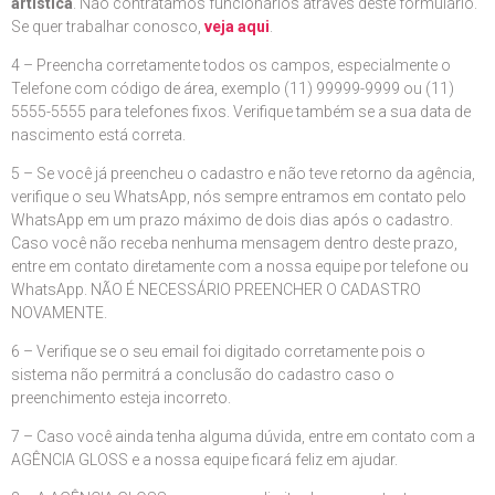
artística
. Não contratamos funcionários através deste formulário.
Se quer trabalhar conosco,
veja aqui
.
4 – Preencha corretamente todos os campos, especialmente o
Telefone com código de área, exemplo (11) 99999-9999 ou (11)
5555-5555 para telefones fixos. Verifique também se a sua data de
nascimento está correta.
5 – Se você já preencheu o cadastro e não teve retorno da agência,
verifique o seu WhatsApp, nós sempre entramos em contato pelo
WhatsApp em um prazo máximo de dois dias após o cadastro.
Caso você não receba nenhuma mensagem dentro deste prazo,
entre em contato diretamente com a nossa equipe por telefone ou
WhatsApp. NÃO É NECESSÁRIO PREENCHER O CADASTRO
NOVAMENTE.
6 – Verifique se o seu email foi digitado corretamente pois o
sistema não permitrá a conclusão do cadastro caso o
preenchimento esteja incorreto.
7 – Caso você ainda tenha alguma dúvida, entre em contato com a
AGÊNCIA GLOSS e a nossa equipe ficará feliz em ajudar.