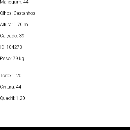
Manequim: 44
Olhos:
Castanhos
Altura: 1.70 m
Calçado: 39
ID: 104270
Peso: 79 kg
Torax: 120
Cintura: 44
Quadril: 1.20
25/01/1948