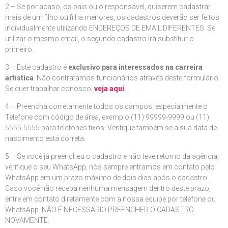
2 – Se por acaso, os pais ou o responsável, quiserem cadastrar
mais de um filho ou filha menores, os cadastros deverão ser feitos
individualmente utilizando ENDEREÇOS DE EMAIL DIFERENTES. Se
utilizar o mesmo email, o segundo cadastro irá substituir o
primeiro.
3 – Este cadastro é
exclusivo para interessados na carreira
artística
. Não contratamos funcionários através deste formulário.
Se quer trabalhar conosco,
veja aqui
.
4 – Preencha corretamente todos os campos, especialmente o
Telefone com código de área, exemplo (11) 99999-9999 ou (11)
5555-5555 para telefones fixos. Verifique também se a sua data de
nascimento está correta.
5 – Se você já preencheu o cadastro e não teve retorno da agência,
verifique o seu WhatsApp, nós sempre entramos em contato pelo
WhatsApp em um prazo máximo de dois dias após o cadastro.
Caso você não receba nenhuma mensagem dentro deste prazo,
entre em contato diretamente com a nossa equipe por telefone ou
WhatsApp. NÃO É NECESSÁRIO PREENCHER O CADASTRO
NOVAMENTE.