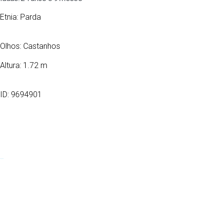
Etnia:
Parda
Olhos:
Castanhos
Altura: 1.72 m
ID: 9694901
23/10/2001