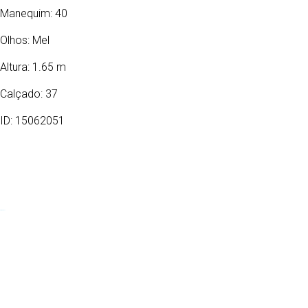
Manequim: 40
Olhos:
Mel
Altura: 1.65 m
Calçado: 37
ID: 15062051
02/04/1978