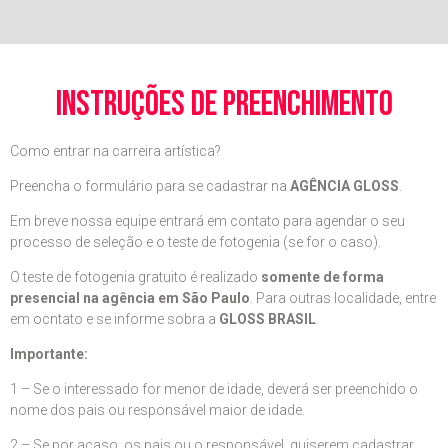
instruções de preenchimento
Como entrar na carreira artística?
Preencha o formulário para se cadastrar na
AGÊNCIA GLOSS
.
Em breve nossa equipe entrará em contato para agendar o seu
processo de seleção e o teste de fotogenia (se for o caso).
O teste de fotogenia gratuito é realizado
somente de forma
presencial na agência em São Paulo
. Para outras localidade, entre
em ocntato e se informe sobra a
GLOSS BRASIL
.
Importante:
1 – Se o interessado for menor de idade, deverá ser preenchido o
nome dos pais ou responsável maior de idade.
2 – Se por acaso, os pais ou o responsável, quiserem cadastrar