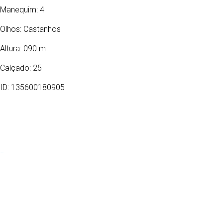
Manequim: 4
Olhos:
Castanhos
Altura: 090 m
Calçado: 25
ID: 135600180905
01/03/2022