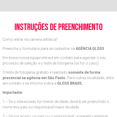
instruções de preenchimento
Como entrar na carreira artística?
Preencha o formulário para se cadastrar na
AGÊNCIA GLOSS
.
Em breve nossa equipe entrará em contato para agendar o seu
processo de seleção e o teste de fotogenia (se for o caso).
O teste de fotogenia gratuito é realizado
somente de forma
presencial na agência em São Paulo
. Para outras localidade, entre
em ocntato e se informe sobra a
GLOSS BRASIL
.
Importante:
1 – Se o interessado for menor de idade, deverá ser preenchido o
nome dos pais ou responsável maior de idade.
2 – Se por acaso, os pais ou o responsável, quiserem cadastrar